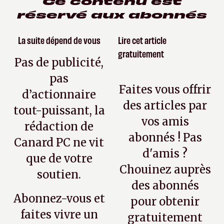
Ce contenu est
réservé aux abonnés
La suite dépend de vous
Lire cet article
gratuitement
Pas de publicité,
pas
Faites vous offrir
d’actionnaire
des articles par
tout-puissant, la
vos amis
rédaction de
abonnés ! Pas
Canard PC ne vit
d'amis ?
que de votre
Chouinez auprès
soutien.
des abonnés
Abonnez-vous et
pour obtenir
faites vivre un
gratuitement