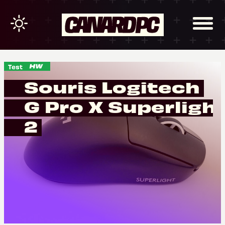
Test
Souris Logitech
G Pro X Superligh
2