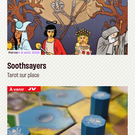
Perco
le 8 août 2026
Soothsayers
Tarot sur place
À venir