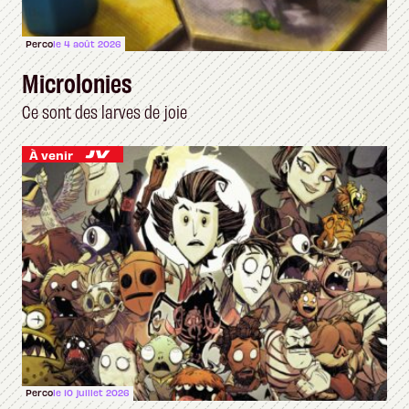
Perco
le 4 août 2026
Microlonies
Ce sont des larves de joie
À venir
Perco
le 10 juillet 2026