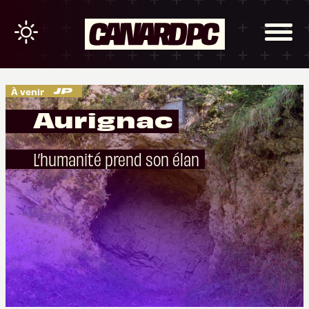
À venir
Aurignac
L’humanité prend son élan