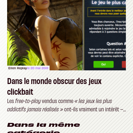
Ellen Replay
le 20 mai 2019
Dans le monde obscur des jeux
clickbait
Les
free-to-play
vendus comme
« les jeux les plus
addictifs jamais réalisés »
ont-ils vraiment un intérêt –
et un public ?
Dans la même
catégorie