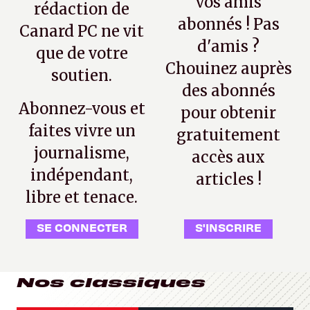
vos amis
rédaction de
abonnés ! Pas
Canard PC ne vit
d'amis ?
que de votre
Chouinez auprès
soutien.
des abonnés
Abonnez-vous et
pour obtenir
faites vivre un
gratuitement
journalisme,
accès aux
indépendant,
articles !
libre et tenace.
SE CONNECTER
S'INSCRIRE
Nos classiques