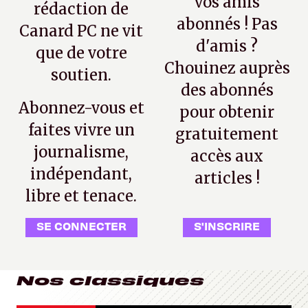
vos amis
rédaction de
abonnés ! Pas
Canard PC ne vit
d'amis ?
que de votre
Chouinez auprès
soutien.
des abonnés
Abonnez-vous et
pour obtenir
faites vivre un
gratuitement
journalisme,
accès aux
indépendant,
articles !
libre et tenace.
SE CONNECTER
S'INSCRIRE
Nos classiques