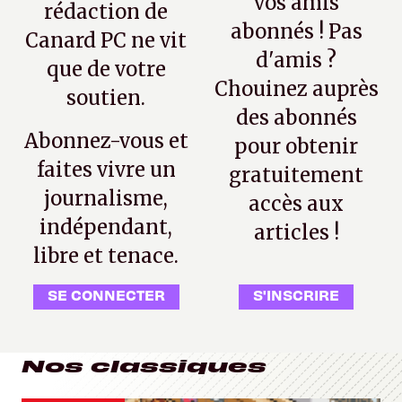
vos amis
rédaction de
abonnés ! Pas
Canard PC ne vit
d'amis ?
que de votre
Chouinez auprès
soutien.
des abonnés
Abonnez-vous et
pour obtenir
faites vivre un
gratuitement
journalisme,
accès aux
indépendant,
articles !
libre et tenace.
SE CONNECTER
S'INSCRIRE
Nos classiques