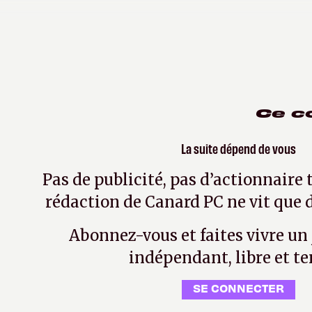
Kahn Lusth
le 22 octobre 2019
| Modifié le le 5 mai
Ce c
La suite dépend de vous
Pas de publicité, pas d’actionnaire 
rédaction de Canard PC ne vit que d
Abonnez-vous et faites vivre un
indépendant, libre et te
SE CONNECTER