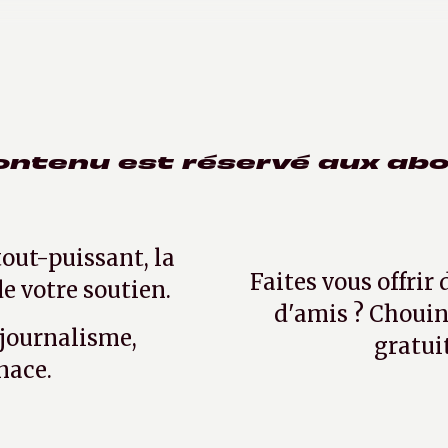
 2021
ontenu est réservé aux ab
tout-puissant, la
Faites vous offrir
e votre soutien.
d'amis ? Chouin
 journalisme,
gratui
nace.