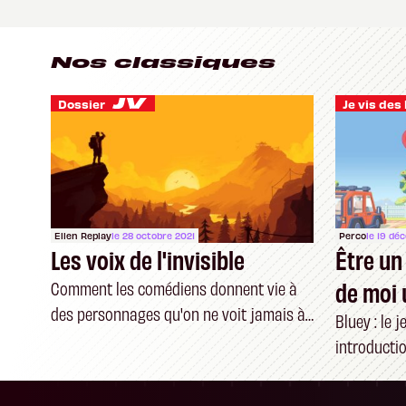
Nos classiques
Dossier
Ellen Replay
le 28 octobre 2021
Perco
le 19 dé
Les voix de l'invisible
Être un 
de moi u
Comment les comédiens donnent vie à
des personnages qu'on ne voit jamais à
Bluey : le 
l'écran
introductio