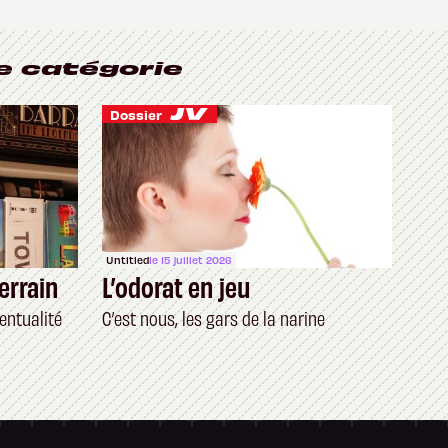
e catégorie
Dossier
Untitled
le 15 juillet 2026
errain
L’odorat en jeu
entualité
C’est nous, les gars de la narine