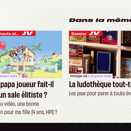
Dans la mêm
Je vis des hauts et des bas
Dossier
cembre 2023
Philippe 4X
le 15 juillet 2026
papa joueur fait-il
La ludothèque tout-t
n sale élitiste ?
Les jeux pour parer à toute év
jeu vidéo, une bonne
n pour ma fille (4 ans, HPI) ?