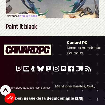
Djezousse
le 26 juin 2026
Paint it black
Canard PC
Kiosque numérique
Boutique
Mentions légales, CGU,
Copyright 2000-2980 (au moins on est
RGPD
peinards), Canard PC. Editeur Presse
Non-Stop. Tous droits réservés.
Préférences cookies
Du bon usage de la décalcomanie (2/2)
À la recherche du tank perdu
À la recherche du tank perdu