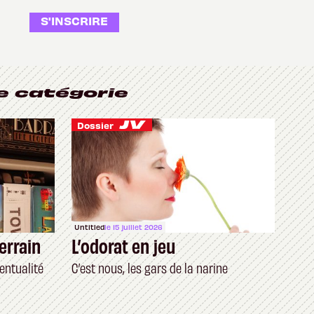
S'INSCRIRE
e catégorie
Dossier
Untitled
le 15 juillet 2026
errain
L’odorat en jeu
entualité
C’est nous, les gars de la narine