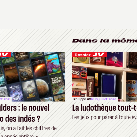
Dans la mêm
Dossier
let 2021
Philippe 4X
le 15 juillet 2026
lders : le nouvel
La ludothèque tout-t
o des indés ?
Les jeux pour parer à toute év
s, on a fait les chiffres de
e année entière. »