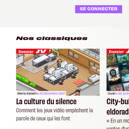
SE CONNECTER
Nos classiques
Dossier
Dossier
Maria Kalash
le 12 décembre 2017
Izual
le 26 juil
La culture du silence
City-bui
eldorad
Comment les jeux vidéo empêchent la
parole de ceux qui les font
« En un moi
ventes d’un