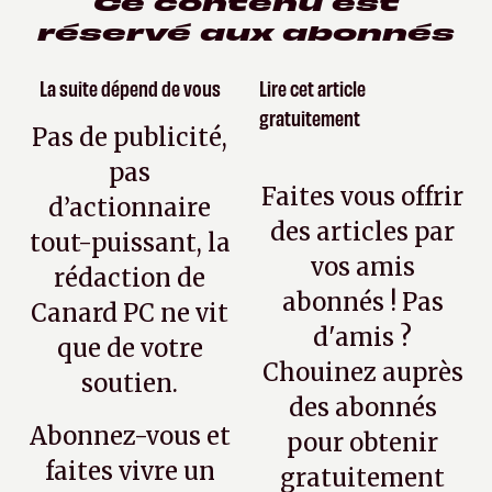
Ce contenu est
réservé aux abonnés
La suite dépend de vous
Lire cet article
gratuitement
Pas de publicité,
pas
Faites vous offrir
d’actionnaire
des articles par
tout-puissant, la
vos amis
rédaction de
abonnés ! Pas
Canard PC ne vit
d'amis ?
que de votre
Chouinez auprès
soutien.
des abonnés
Abonnez-vous et
pour obtenir
faites vivre un
gratuitement