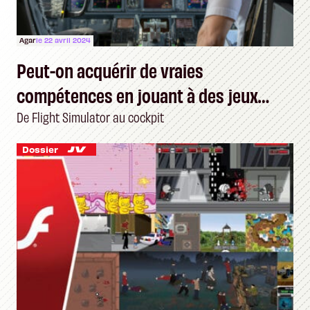
Agar
le 22 avril 2024
Peut-on acquérir de vraies
compétences en jouant à des jeux
vidéo ?
De Flight Simulator au cockpit
Dossier