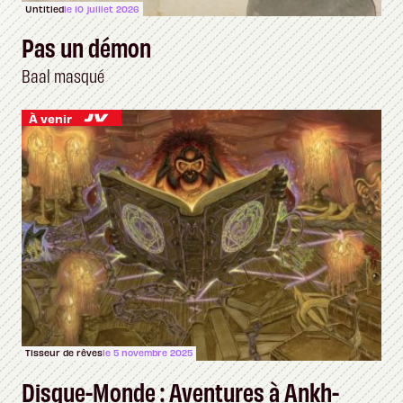
Untitled
le 10 juillet 2026
Pas un démon
Baal masqué
À venir
Tisseur de rêves
le 5 novembre 2025
Disque-Monde : Aventures à Ankh-