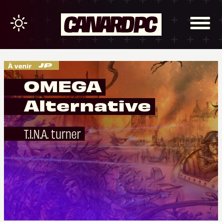
À venir
OMEGA
Alternative
T.I.N.A. turner