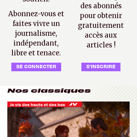
des abonnés
Abonnez-vous et
pour obtenir
faites vivre un
gratuitement
journalisme,
accès aux
indépendant,
articles !
libre et tenace.
SE CONNECTER
S'INSCRIRE
Nos classiques
Je vis des hauts et des bas