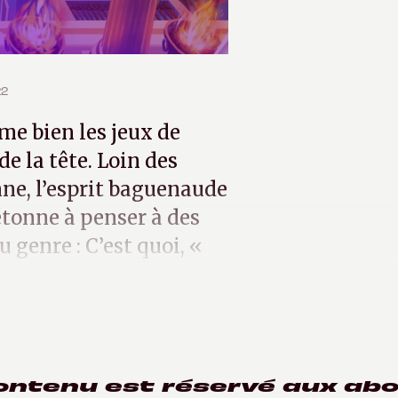
22
me bien les jeux de
e la tête. Loin des
nne, l’esprit baguenaude
’étonne à penser à des
 genre : C’est quoi, «
ontenu est réservé aux ab