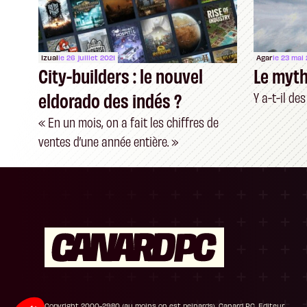
Izual
le 26 juillet 2021
Agar
le 23 mai
City-builders : le nouvel
Le myth
eldorado des indés ?
Y a-t-il de
« En un mois, on a fait les chiffres de
ventes d’une année entière. »
Plateforme de Gestion du Consentement : P
Axeptio consent
Notre plateforme vous permet d'adapter et de
Copyright 2000-2980 (au moins on est peinards), Canard PC. Editeur