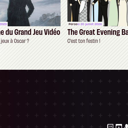
 2023
Perco
le 20 juillet 2026
e du Grand Jeu Vidéo
The Great Evening B
s jeux à Oscar ?
C’est ton festin !
ersonnalisez vos Options
 gérer vos paramètres de confidentialité, en g