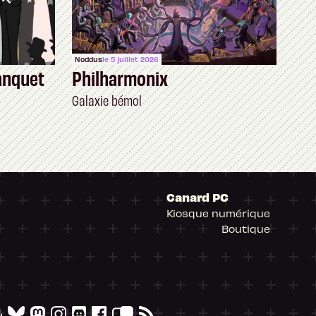
Noddus
le 5 juillet 2026
anquet
Philharmonix
Galaxie bémol
Canard PC
Kiosque numérique
Boutique
arantissant la conformité avec les réglementat