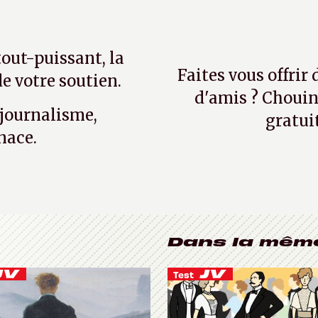
tout-puissant, la
Faites vous offrir
e votre soutien.
d'amis ? Chouin
 journalisme,
gratui
nace.
Dans la mêm
Test