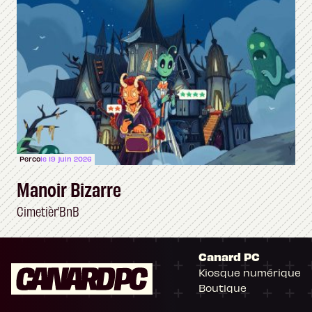
Perco
le 19 juin 2026
Manoir Bizarre
Cimetièr’BnB
Canard PC
Kiosque numérique
Boutique