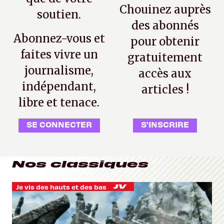
Chouinez auprès
soutien.
des abonnés
Abonnez-vous et
pour obtenir
faites vivre un
gratuitement
journalisme,
accès aux
indépendant,
articles !
libre et tenace.
SE CONNECTER
S'INSCRIRE
Nos classiques
Je vis des hauts et des bas