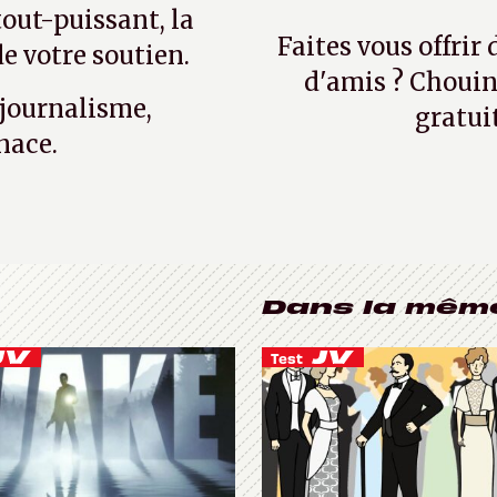
tout-puissant, la
Faites vous offrir
e votre soutien.
d'amis ? Chouin
 journalisme,
gratui
nace.
Dans la mêm
Test