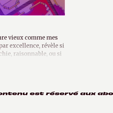
enre vieux comme mes
par excellence, révèle si
chie, raisonnable, ou si
ontenu est réservé aux ab