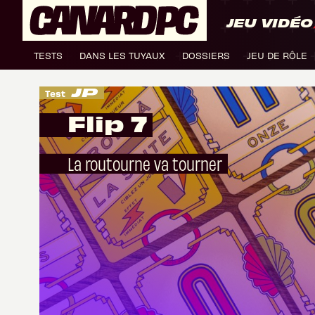
JEU VIDÉO
TESTS
DANS LES TUYAUX
DOSSIERS
JEU DE RÔLE
Test
Flip 7
La routourne va tourner