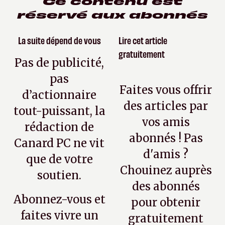
Ce contenu est
réservé aux abonnés
La suite dépend de vous
Lire cet article
gratuitement
Pas de publicité,
pas
Faites vous offrir
d’actionnaire
des articles par
tout-puissant, la
vos amis
rédaction de
abonnés ! Pas
Canard PC ne vit
d'amis ?
que de votre
Chouinez auprès
soutien.
des abonnés
Abonnez-vous et
pour obtenir
faites vivre un
gratuitement