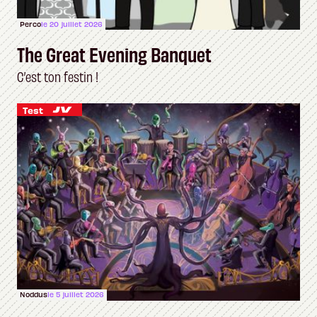
Perco
le 20 juillet 2026
The Great Evening Banquet
C’est ton festin !
Test
Noddus
le 5 juillet 2026