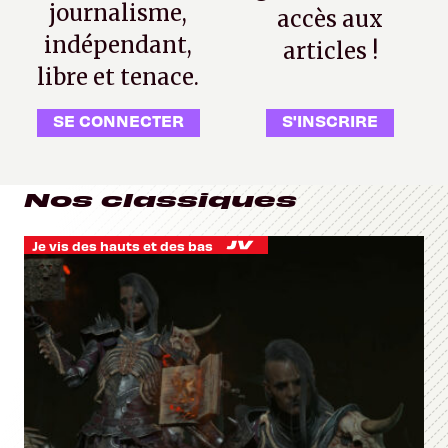
journalisme,
accès aux
indépendant,
articles !
libre et tenace.
SE CONNECTER
S'INSCRIRE
Nos classiques
Je vis des hauts et des bas