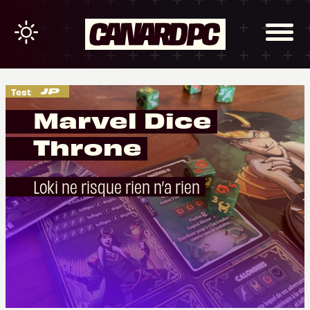
Test
Marvel Dice
Throne
Loki ne risque rien n’a rien