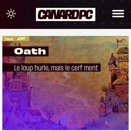
Test
Oath
Le loup hurle, mais le cerf ment