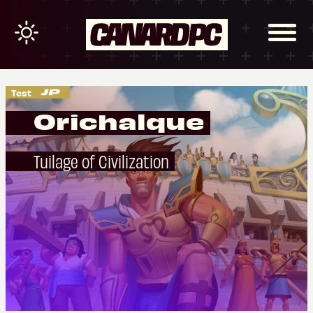
Test
Orichalque
Tuilage of Civilization