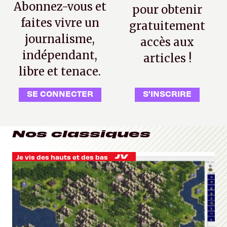
Abonnez-vous et
pour obtenir
faites vivre un
gratuitement
journalisme,
accès aux
indépendant,
articles !
libre et tenace.
SE CONNECTER
S'INSCRIRE
Nos classiques
Je vis des hauts et des bas