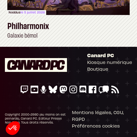
Noddus
le 5 juillet 2026
Philharmonix
Galaxie bémol
Canard PC
Kiosque numérique
Boutique
Mentions légales, CGU,
Copyright 2000-2980 (au moins on est
RGPD
peinards), Canard PC. Editeur Presse
Non-Stop. Tous droits réservés.
Préférences cookies