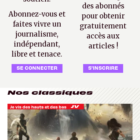
des abonnés
Abonnez-vous et
pour obtenir
faites vivre un
gratuitement
journalisme,
accès aux
indépendant,
articles !
libre et tenace.
SE CONNECTER
S'INSCRIRE
Nos classiques
Je vis des hauts et des bas