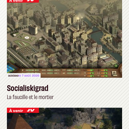
À venir
ackboo
le 7 août 2026
Socialiskigrad
La faucille et le mortier
À venir