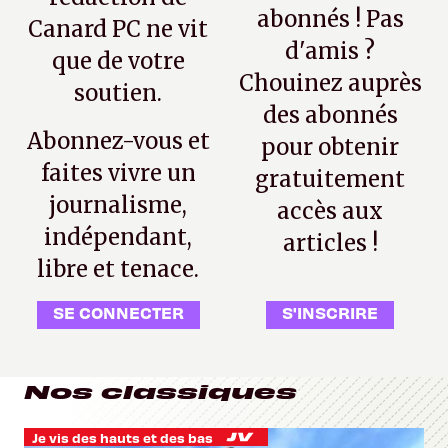
abonnés ! Pas
Canard PC ne vit
d'amis ?
que de votre
Chouinez auprès
soutien.
des abonnés
Abonnez-vous et
pour obtenir
faites vivre un
gratuitement
journalisme,
accès aux
indépendant,
articles !
libre et tenace.
SE CONNECTER
S'INSCRIRE
Nos classiques
Je vis des hauts et des bas