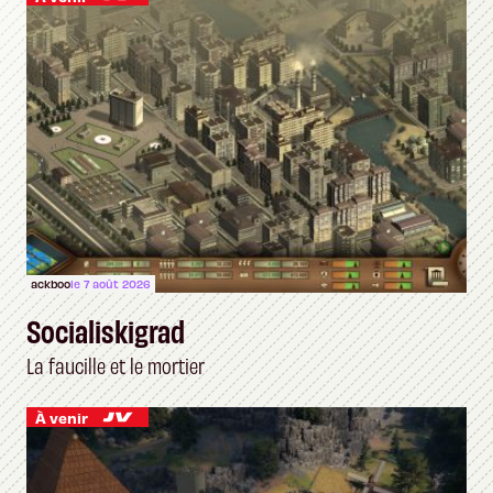
ackboo
le 7 août 2026
Socialiskigrad
La faucille et le mortier
À venir