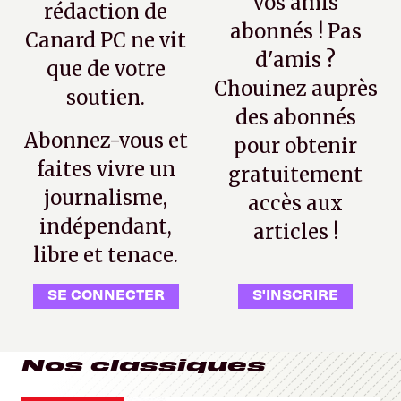
vos amis
rédaction de
abonnés ! Pas
Canard PC ne vit
d'amis ?
que de votre
Chouinez auprès
soutien.
des abonnés
Abonnez-vous et
pour obtenir
faites vivre un
gratuitement
journalisme,
accès aux
indépendant,
articles !
libre et tenace.
SE CONNECTER
S'INSCRIRE
Nos classiques