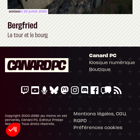
ackboo
le 23 juillet 2026
Bergfried
La tour et le bourg
Canard PC
Kiosque numérique
Boutique
Mentions légales, CGU,
Copyright 2000-2980 (au moins on est
RGPD
peinards), Canard PC. Editeur Presse
Non-Stop. Tous droits réservés.
Préférences cookies