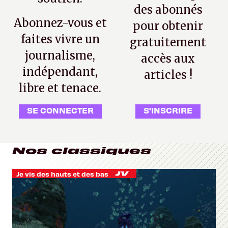
des abonnés
Abonnez-vous et
pour obtenir
faites vivre un
gratuitement
journalisme,
accès aux
indépendant,
articles !
libre et tenace.
SE CONNECTER
S'INSCRIRE
Nos classiques
Je vis des hauts et des bas