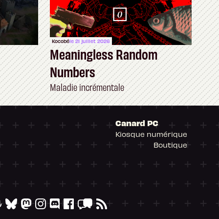
Kocobé
le 21 juillet 2026
Meaningless Random
Numbers
Maladie incrémentale
Canard PC
Kiosque numérique
Boutique
arantissant la conformité avec les réglementat