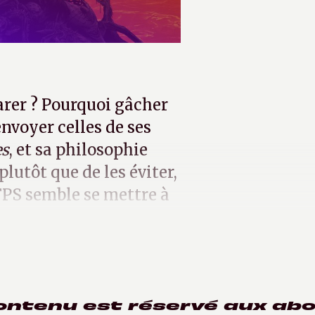
arer ? Pourquoi gâcher
nvoyer celles de ses
es
, et sa philosophie
lutôt que de les éviter,
 FPS semble se mettre à
ontenu est réservé aux ab