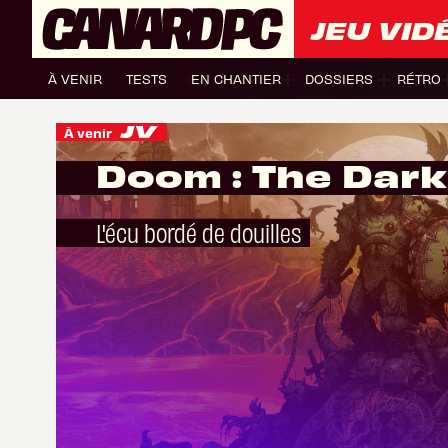
JEU VID
À VENIR
TESTS
EN CHANTIER
DOSSIERS
RÉTRO
À venir
Doom : The Dar
L'écu bordé de douilles