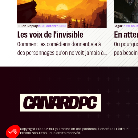
Ellen Replay
le 28 octobre 2021
Agar
le 23 aoû
Les voix de l'invisible
En atte
Comment les comédiens donnent vie à
Ou pourquoi
des personnages qu'on ne voit jamais à
pas besoin
l'écran
Plateforme de Gestion du Consentement : P
Axeptio consent
Notre plateforme vous permet d'adapter et de
Copyright 2000-2980 (au moins on est peinards), Canard PC. Editeur
Presse Non-Stop. Tous droits réservés.