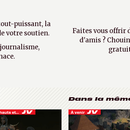
tout-puissant, la
Faites vous offrir
e votre soutien.
d'amis ? Chouin
 journalisme,
gratui
nace.
Dans la mêm
Je vis des hauts et des bas
À venir