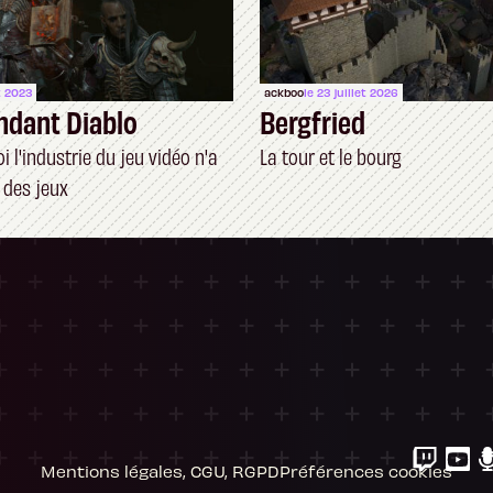
t 2023
ackboo
le 23 juillet 2026
ndant Diablo
Bergfried
 l'industrie du jeu vidéo n'a
La tour et le bourg
 des jeux
ersonnalisez vos Options
 gérer vos paramètres de confidentialité, en g
Mentions légales, CGU, RGPD
Préférences cookies