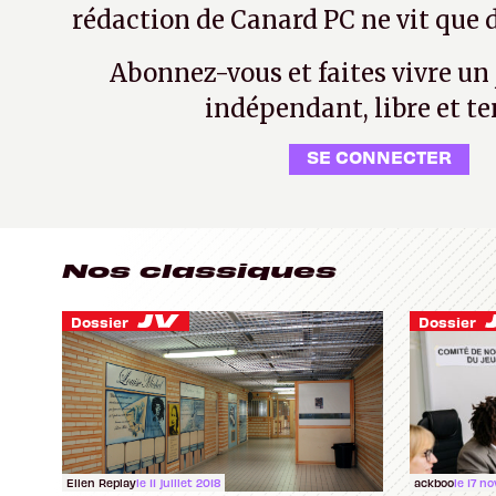
rédaction de Canard PC ne vit que d
Abonnez-vous et faites vivre un
indépendant, libre et te
SE CONNECTER
Nos classiques
Dossier
Dossier
Ellen Replay
le 11 juillet 2018
ackboo
le 17 n