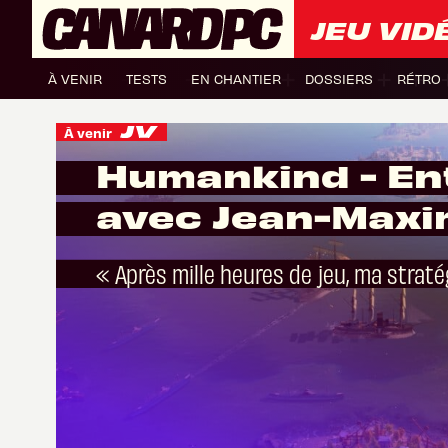
JEU VID
À VENIR
TESTS
EN CHANTIER
DOSSIERS
RÉTRO
À venir
Humankind - En
avec Jean-Maxi
« Après mille heures de jeu, ma straté