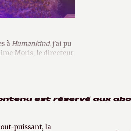
es à
Humankind
, j’ai pu
ime Moris, le directeur
ontenu est réservé aux ab
tout-puissant, la