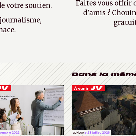
Faites vous offrir
e votre soutien.
d'amis ? Chouin
 journalisme,
gratui
nace.
Dans la mêm
À venir
ovembre 2022
ackboo
le 23 juillet 2026