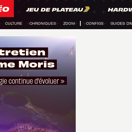
ÉO
JEU DE PLATEAU
HARD
CULTURE
CHRONIQUES
ZOOM
CONFIGS
GUIDES D'
tretien
me Moris
gie continue d’évoluer »