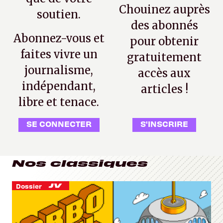
Chouinez auprès
soutien.
des abonnés
Abonnez-vous et
pour obtenir
faites vivre un
gratuitement
journalisme,
accès aux
indépendant,
articles !
libre et tenace.
SE CONNECTER
S'INSCRIRE
Nos classiques
Dossier