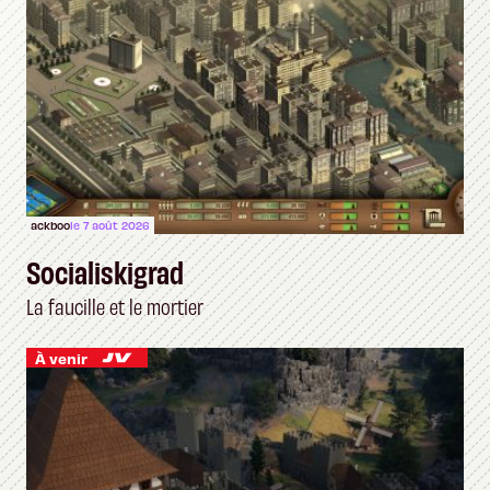
ackboo
le 7 août 2026
Socialiskigrad
La faucille et le mortier
À venir