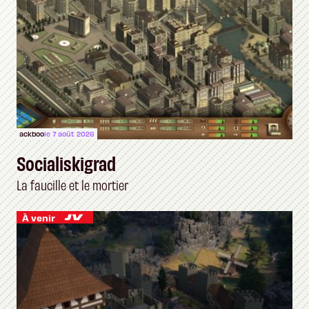
ackboo
le 7 août 2026
Socialiskigrad
La faucille et le mortier
À venir