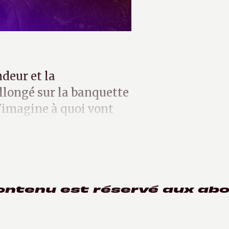
deur et la
llongé sur la banquette
 s'imagine à quoi vont
uste commencées.
ontenu est réservé aux ab