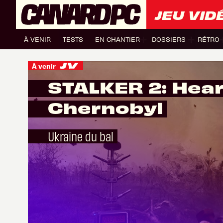
JEU VID
À VENIR
TESTS
EN CHANTIER
DOSSIERS
RÉTRO
À venir
STALKER 2: Hear
Chernobyl
Ukraine du bal