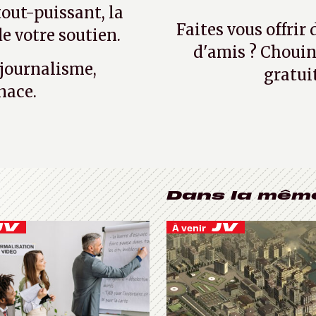
tout-puissant, la
Faites vous offrir
e votre soutien.
d'amis ? Chouin
 journalisme,
gratui
nace.
Dans la mêm
À venir