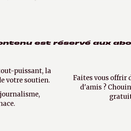
e le cœur en fête.
ontenu est réservé aux ab
tout-puissant, la
Faites vous offrir
e votre soutien.
d'amis ? Chouin
 journalisme,
gratui
nace.