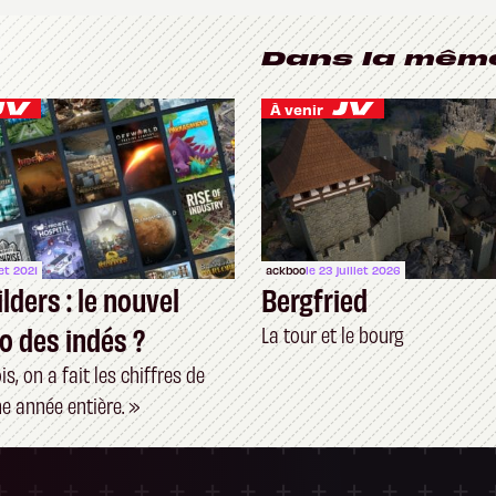
Dans la mêm
À venir
let 2021
ackboo
le 23 juillet 2026
lders : le nouvel
Bergfried
o des indés ?
La tour et le bourg
s, on a fait les chiffres de
e année entière. »