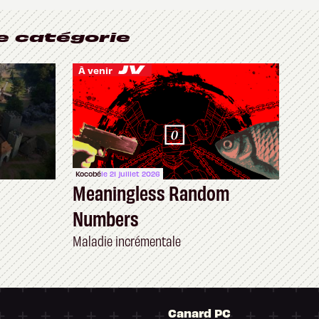
e catégorie
À venir
Kocobé
le 21 juillet 2026
Meaningless Random
Numbers
Maladie incrémentale
Canard PC