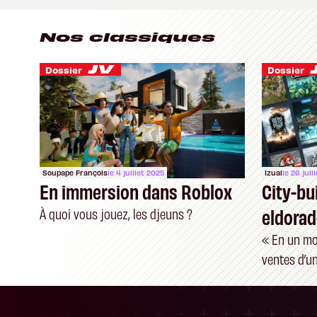
Nos classiques
Dossier
Dossier
Soupape François
le 4 juillet 2025
Izual
le 26 juil
En immersion dans Roblox
City-bui
eldorad
À quoi vous jouez, les djeuns ?
« En un moi
ventes d’un