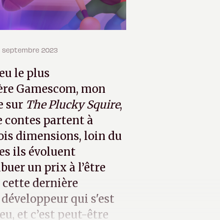
 14 septembre 2023
jeu le plus
ière Gamescom, mon
e sur
The Plucky Squire
,
e contes partent à
ois dimensions, loin du
es ils évoluent
ibuer un prix à l’être
 cette dernière
développeur qui s'est
eu, et c’est peut-être