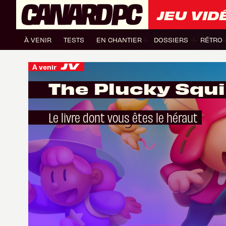
JEU VID
À VENIR
TESTS
EN CHANTIER
DOSSIERS
RÉTRO
À venir
The Plucky Squi
Le livre dont vous êtes le héraut