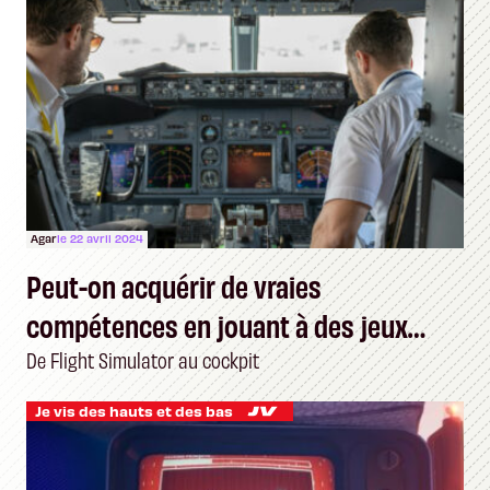
Agar
le 22 avril 2024
Peut-on acquérir de vraies
compétences en jouant à des jeux
vidéo ?
De Flight Simulator au cockpit
Je vis des hauts et des bas