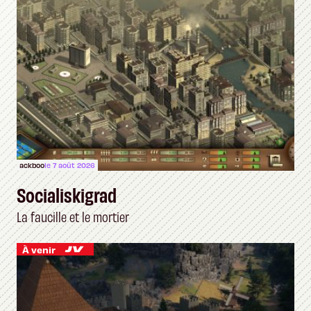
ackboo
le 7 août 2026
Socialiskigrad
La faucille et le mortier
À venir