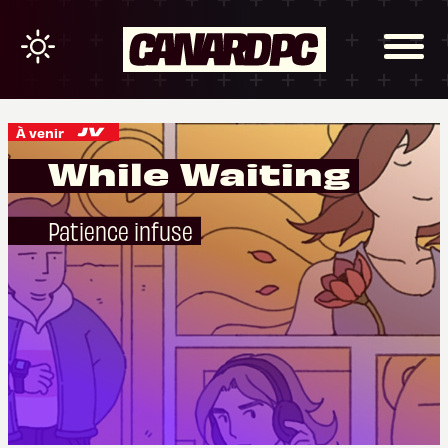
À venir
While Waiting
Patience infuse