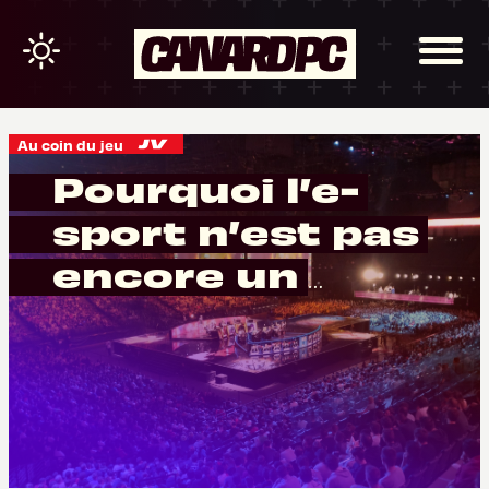
Au coin du jeu
Pourquoi l’e-
sport n’est pas
encore un
spectacle sportif