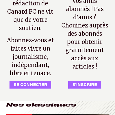
vos amis
rédaction de
abonnés ! Pas
Canard PC ne vit
d'amis ?
que de votre
Chouinez auprès
soutien.
des abonnés
Abonnez-vous et
pour obtenir
faites vivre un
gratuitement
journalisme,
accès aux
indépendant,
articles !
libre et tenace.
SE CONNECTER
S'INSCRIRE
Nos classiques