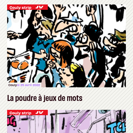
Couly strip
Couly
le 25 avril 2022
La poudre à jeux de mots
Couly strip