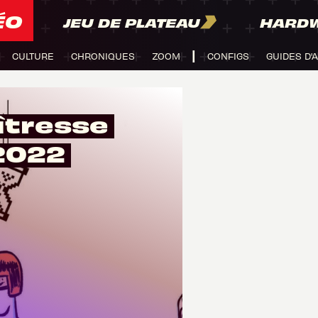
ÉO
JEU DE PLATEAU
HARD
CULTURE
CHRONIQUES
ZOOM
CONFIGS
GUIDES D'
îtresse
 2022