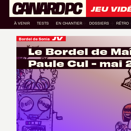
JEU VID
À VENIR
TESTS
EN CHANTIER
DOSSIERS
RÉTRO
Bordel de Sonia
Le Bordel de Ma
Paule Cul - mai