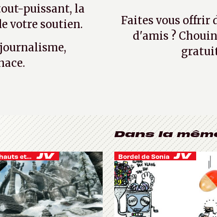
tout-puissant, la
Faites vous offrir
e votre soutien.
d'amis ? Chouin
 journalisme,
gratui
nace.
Dans la mêm
Je vis des hauts et des bas
Bordel de Sonia