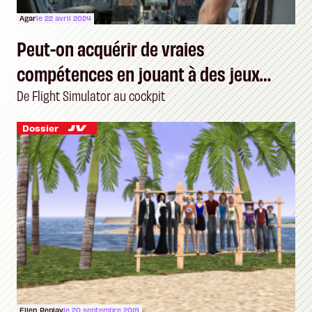
Agar
le 22 avril 2024
Peut-on acquérir de vraies
compétences en jouant à des jeux
vidéo ?
De Flight Simulator au cockpit
Dossier
Ellen Replay
le 20 septembre 2019