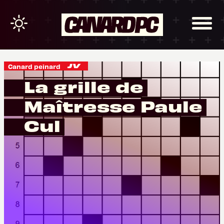
Canard peinard
La grille de
Maîtresse Paule
Cul