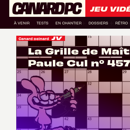
JEU VID
À VENIR
TESTS
EN CHANTIER
DOSSIERS
RÉTRO
Canard peinard
La Grille de Maî
Paule Cul n° 457