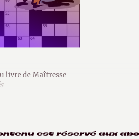
u livre de Maîtresse
és
 plein de mots)
ontenu est réservé aux ab