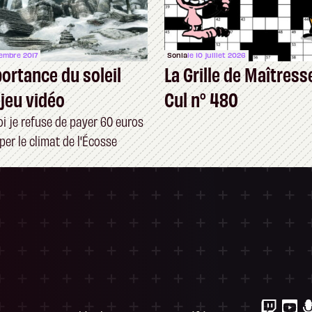
cembre 2017
Sonia
le 10 juillet 2026
portance du soleil
La Grille de Maîtress
 jeu vidéo
Cul n° 480
i je refuse de payer 60 euros
er le climat de l'Écosse
ersonnalisez vos Options
 gérer vos paramètres de confidentialité, en g