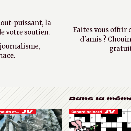
tout-puissant, la
Faites vous offrir
e votre soutien.
d'amis ? Chouin
 journalisme,
gratui
nace.
Dans la mêm
Je vis des hauts et des bas
Canard peinard