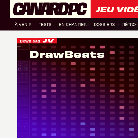
JEU VID
À VENIR
TESTS
EN CHANTIER
DOSSIERS
RÉTRO
Download
DrawBeats