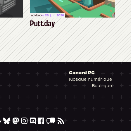
ackboo
le 26 juin 2026
Putt.day
Canard PC
Kiosque numérique
Boutique
arantissant la conformité avec les réglementat