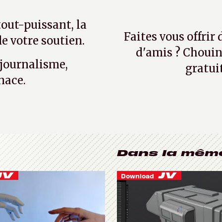
tout-puissant, la
Faites vous offrir
e votre soutien.
d'amis ? Chouin
 journalisme,
gratui
nace.
Dans la mêm
Download