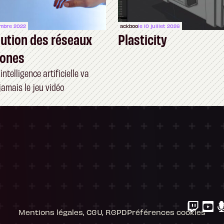
embre 2022
ackboo
le 10 juillet 2026
lution des réseaux
Plasticity
rones
ntelligence artificielle va
jamais le jeu vidéo
ersonnalisez vos Options
 gérer vos paramètres de confidentialité, en g
Mentions légales, CGU, RGPD
Préférences cookies