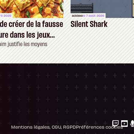
ril 2025
ackboo
le 7 août 2026
 de créer de la fausse
Silent Shark
ure dans les jeux
aim justifie les moyens
ersonnalisez vos Options
 gérer vos paramètres de confidentialité, en g
Mentions légales, CGU, RGPD
Préférences cookies