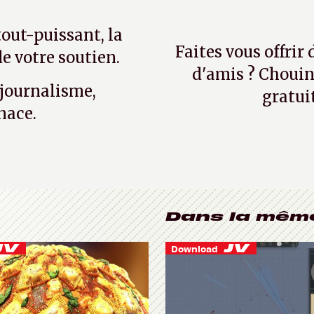
tout-puissant, la
Faites vous offrir
e votre soutien.
d'amis ? Chouin
 journalisme,
gratui
nace.
Dans la mêm
Download