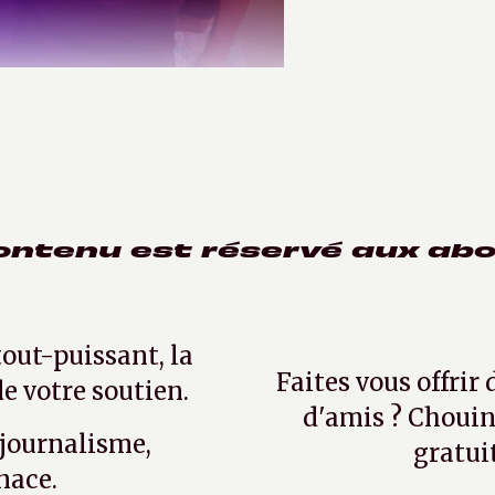
ontenu est réservé aux ab
tout-puissant, la
Faites vous offrir
e votre soutien.
d'amis ? Chouin
 journalisme,
gratui
nace.