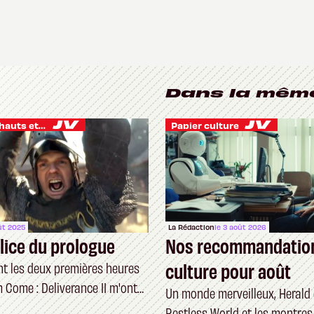
Dans la mêm
Je vis des hauts et des bas
Papier culture
ût 2025
La Rédaction
le 3 août 2026
lice du prologue
Nos recommandatio
culture pour août
 les deux premières heures
 Come : Deliverance II m'ont
Un monde merveilleux, Herald 
Restless World et les montres 