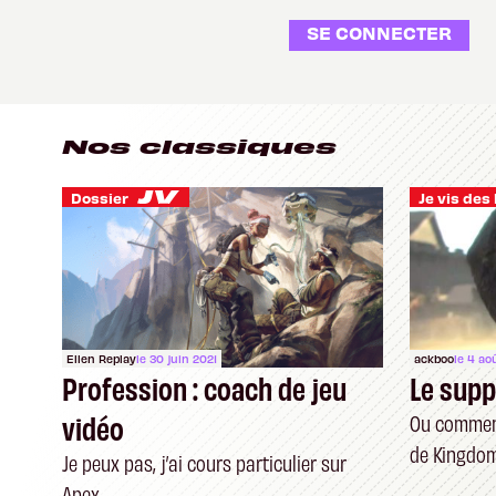
SE CONNECTER
Nos classiques
Dossier
Ellen Replay
le 30 juin 2021
ackboo
le 4 ao
Profession : coach de jeu
Le supp
vidéo
Ou comment
de Kingdom
Je peux pas, j’ai cours particulier sur
brisé
Apex