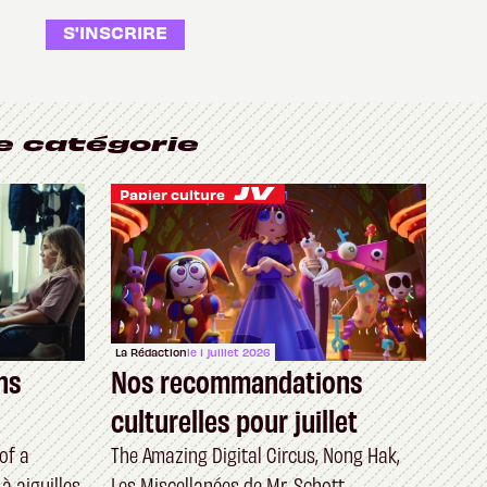
S'INSCRIRE
e catégorie
Papier culture
La Rédaction
le 1 juillet 2026
ns
Nos recommandations
culturelles pour juillet
of a
The Amazing Digital Circus, Nong Hak,
à aiguilles
Les Miscellanées de Mr. Schott