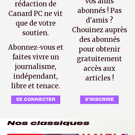
vos amis
rédaction de
abonnés ! Pas
Canard PC ne vit
d'amis ?
que de votre
Chouinez auprès
soutien.
des abonnés
Abonnez-vous et
pour obtenir
faites vivre un
gratuitement
journalisme,
accès aux
indépendant,
articles !
libre et tenace.
SE CONNECTER
S'INSCRIRE
Nos classiques