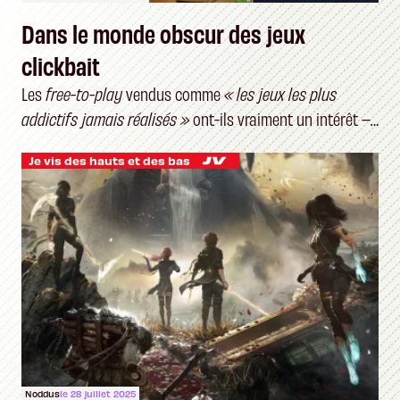
Dans le monde obscur des jeux
clickbait
Les
free-to-play
vendus comme
« les jeux les plus
addictifs jamais réalisés »
ont-ils vraiment un intérêt –
et un public ?
Je vis des hauts et des bas
Noddus
le 28 juillet 2025