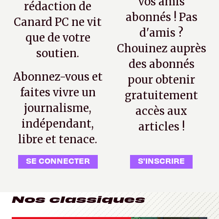
vos amis
rédaction de
abonnés ! Pas
Canard PC ne vit
d'amis ?
que de votre
Chouinez auprès
soutien.
des abonnés
Abonnez-vous et
pour obtenir
faites vivre un
gratuitement
journalisme,
accès aux
indépendant,
articles !
libre et tenace.
SE CONNECTER
S'INSCRIRE
Nos classiques