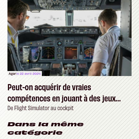
Agar
le 22 avril 2024
Peut-on acquérir de vraies
compétences en jouant à des jeux
vidéo ?
De Flight Simulator au cockpit
Dans la même
catégorie