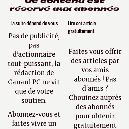
Ce contenu est
réservé aux abonnés
La suite dépend de vous
Lire cet article
gratuitement
Pas de publicité,
pas
Faites vous offrir
d’actionnaire
des articles par
tout-puissant, la
vos amis
rédaction de
abonnés ! Pas
Canard PC ne vit
d'amis ?
que de votre
Chouinez auprès
soutien.
des abonnés
Abonnez-vous et
pour obtenir
faites vivre un
gratuitement