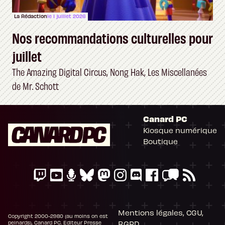
La Rédaction
le 1 juillet 2026
Nos recommandations culturelles pour
juillet
The Amazing Digital Circus, Nong Hak, Les Miscellanées
de Mr. Schott
Canard PC
Kiosque numérique
Boutique
Mentions légales, CGU,
Copyright 2000-2980 (au moins on est
RGPD
peinards), Canard PC. Editeur Presse