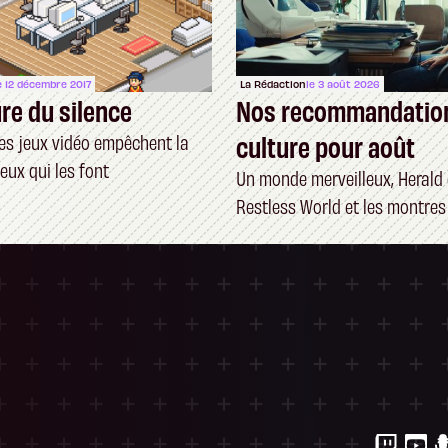
e 12 décembre 2017
La Rédaction
le 3 août 2026
ure du silence
Nos recommandatio
culture pour août
s jeux vidéo empêchent la
eux qui les font
Un monde merveilleux, Herald 
Restless World et les montres 
ersonnalisez vos Options
 gérer vos paramètres de confidentialité, en g