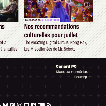
La Rédaction
le 1 juillet 2026
ns
Nos recommandations
culturelles pour juillet
of a
The Amazing Digital Circus, Nong Hak,
à aiguilles
Les Miscellanées de Mr. Schott
Canard PC
Kiosque numérique
Boutique
arantissant la conformité avec les réglementat