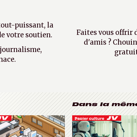
tout-puissant, la
Faites vous offrir
e votre soutien.
d'amis ? Chouin
 journalisme,
gratui
nace.
Dans la mêm
Papier culture