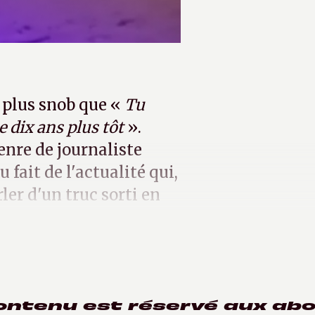
 plus snob que «
Tu
te dix ans plus tôt
».
enre de journaliste
 fait de l'actualité qui,
ler d'un truc sorti en
ontenu est réservé aux ab