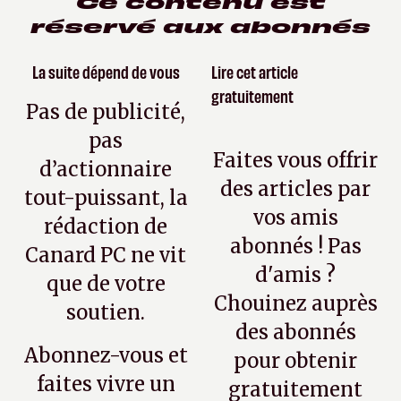
Ce contenu est
réservé aux abonnés
La suite dépend de vous
Lire cet article
gratuitement
Pas de publicité,
pas
Faites vous offrir
d’actionnaire
des articles par
tout-puissant, la
vos amis
rédaction de
abonnés ! Pas
Canard PC ne vit
d'amis ?
que de votre
Chouinez auprès
soutien.
des abonnés
Abonnez-vous et
pour obtenir
faites vivre un
gratuitement