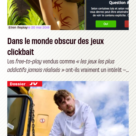
Ellen Replay
le 20 mai 2019
Dans le monde obscur des jeux
clickbait
Les
free-to-play
vendus comme
« les jeux les plus
addictifs jamais réalisés »
ont-ils vraiment un intérêt –
et un public ?
Dossier