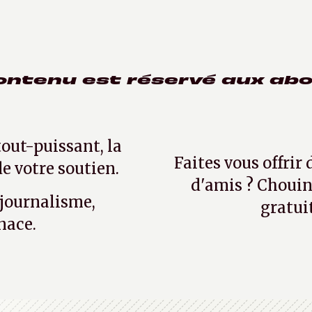
ontenu est réservé aux ab
tout-puissant, la
Faites vous offrir
e votre soutien.
d'amis ? Chouin
 journalisme,
gratui
nace.