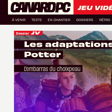
JEU VID
À VENIR
TESTS
EN CHANTIER
DOSSIERS
RÉTRO
Dossier
Les adaptations
Potter
L'embarras du choixpeau