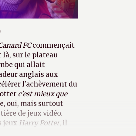
3
Canard PC
commençait
 là, sur le plateau
mbe qui allait
sadeur anglais aux
célérer l'achèvement du
otter
c'est mieux que
, oui, mais surtout
tière de jeux vidéo.
s jeux
Harry Potter
, il