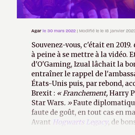
Agar
le 30 mars 2022
| Modifié le le 18 janvier 202
Souvenez-vous, c'était en 2019.
à peine à se mettre à la vidéo. Et
d'O'Gaming, Izual lâchait la bo
entraîner le rappel de l'ambas
États-Unis puis, par rebond, ac
Brexit :
« Franchement,
Harry P
Star Wars
. »
Faute diplomatique
faute de goût, en tout cas en ma
Avant
Hogwarts Legacy
, de bon
n'y en avait pas eu des tonnes.