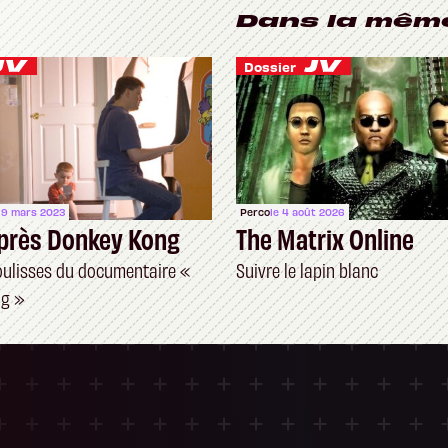
Dans la mêm
Dossier
 9 mars 2023
Perco
le 4 août 2026
après Donkey Kong
The Matrix Online
oulisses du documentaire «
Suivre le lapin blanc
ng »