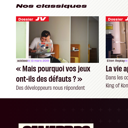
Nos classiques
Dossier
Dossier
ackboo
le 13 mars 2019
Ellen Replay
le
« Mais pourquoi vos jeux
La vie 
ont-ils des défauts ? »
Dans les c
King of Ko
Des développeurs nous répondent